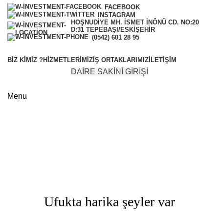
FACEBOOK
INSTAGRAM
HOŞNUDIYE MH. İSMET İNÖNÜ CD. NO:20
D:31 TEPEBAŞI/ESKİŞEHİR
(0542) 601 28 95
BIZ KIMIZ ?
HIZMETLERIMIZ
İŞ ORTAKLARIMIZ
İLETIŞIM
DAİRE SAKİNİ GİRİŞİ
Menu
Accessories
Categories
Ufukta harika şeyler var