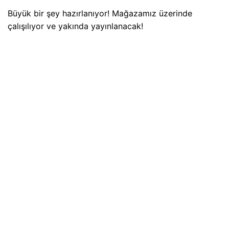
Büyük bir şey hazırlanıyor! Mağazamız üzerinde
çalışılıyor ve yakında yayınlanacak!
Adres
Hoşnudiye Mh. İsmet İnönü Cd. No:20/31
Tepebaşı/ESKİŞEHİR