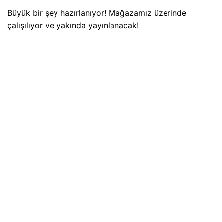
Büyük bir şey hazırlanıyor! Mağazamız üzerinde
çalışılıyor ve yakında yayınlanacak!
Adres
Hoşnudiye Mh. İsmet İnönü Cd. No:20/31
Tepebaşı/ESKİŞEHİR