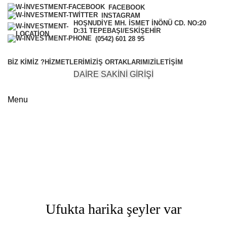
FACEBOOK
INSTAGRAM
HOŞNUDIYE MH. İSMET İNÖNÜ CD. NO:20
D:31 TEPEBAŞI/ESKİŞEHİR
(0542) 601 28 95
BIZ KIMIZ ?
HIZMETLERIMIZ
İŞ ORTAKLARIMIZ
İLETIŞIM
DAİRE SAKİNİ GİRİŞİ
Menu
Lighting
Categories
Ufukta harika şeyler var